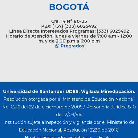
BOGOTÁ
Cra. 14 N° 80-35
PBX: (+57) (333) 6025492
Línea Directa Interesados Programas: (333) 6025492
Horario de Atención: lunes a viernes de 7:00 a.m - 12:00
m. y de 2:00 p.m a 6:00 p.m
Pregrados
Universidad de Santander UDES. Vigilada Mineducación.
Resolución otorgada por el Ministerio de Educación Nacional:
No. 6216 del 22 de diciembre de 2005 / Personería Jurídica 810
de 12/03/96.
Institución sujeta a inspección y vigilancia por el Ministerio de
Educación Nacional. Resolución 12220 de 2016.
Notificaciones administrativas y judiciales: