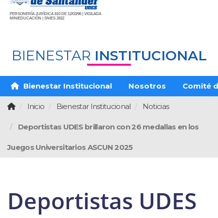
PERSONERÍA JURÍDICA 810 DE 12/03/96 | VIGILADA
MINIEDUCACIÓN | SNIES 2832
BIENESTAR
INSTITUCIONAL
Bienestar Institucional
Nosotros
Comité d
Inicio
Bienestar Institucional
Noticias
Deportistas UDES brillaron con 26 medallas en los
Juegos Universitarios ASCUN 2025
Deportistas UDES