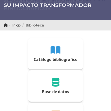
SUGERENCIAS DE RECURSOS
VÍDEOS CIENTÍFICOS DISPONIBLES
SU IMPACTO TRANSFORMADOR
'UPTODATE'
TRABAJO DE GRADO 2026
UDES CÚCUTA
BIBLIOGRÁFICOS
PARA LA...
Inicio
Biblioteca
Catálogo bibliográfico
Base de datos