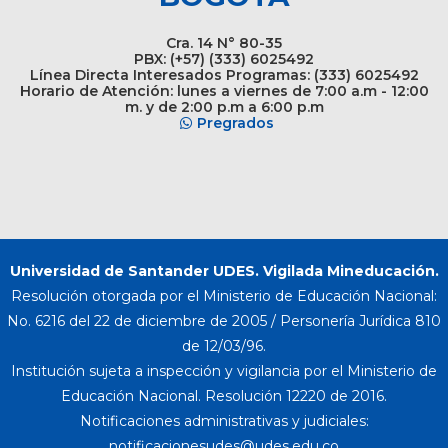
Cra. 14 N° 80-35
PBX: (+57) (333) 6025492
Línea Directa Interesados Programas: (333) 6025492
Horario de Atención: lunes a viernes de 7:00 a.m - 12:00
m. y de 2:00 p.m a 6:00 p.m
Pregrados
Universidad de Santander UDES. Vigilada Mineducación.
Resolución otorgada por el Ministerio de Educación Nacional:
No. 6216 del 22 de diciembre de 2005 / Personería Jurídica 810
de 12/03/96.
Institución sujeta a inspección y vigilancia por el Ministerio de
Educación Nacional. Resolución 12220 de 2016.
Notificaciones administrativas y judiciales: