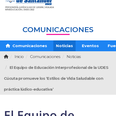
PERSONERÍA JURÍDICA 810 DE 12/03/96 | VIGILADA
MINIEDUCACIÓN | SNIES 2832
COMUNICACIONES
Comunicaciones
Noticias
Eventos
Fue
Inicio
Comunicaciones
Noticias
El Equipo de Educación Interprofesional de la UDES
Cúcuta promueve los ‘Estilos de Vida Saludable con
práctica lúdico-educativa’
El Equipo de