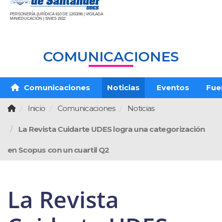
PERSONERÍA JURÍDICA 810 DE 12/03/96 | VIGILADA
MINIEDUCACIÓN | SNIES 2832
COMUNICACIONES
Comunicaciones
Noticias
Eventos
Fue
Inicio
Comunicaciones
Noticias
La Revista Cuidarte UDES logra una categorización
en Scopus con un cuartil Q2
La Revista