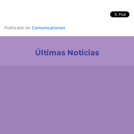
Publicado en
Comunicaciones
Últimas Noticias
Investigación
Revistas Cuidarte, Innovaciencia y AiBi fueron
categorizadas en Convocatoria Publindex 2026
Comunicaciones
UDES Cúcuta dio la bienvenida a padres de familia
de estudiantes de primer nivel
Comunicaciones
Estudiantes de Medicina UDES fortalecen su