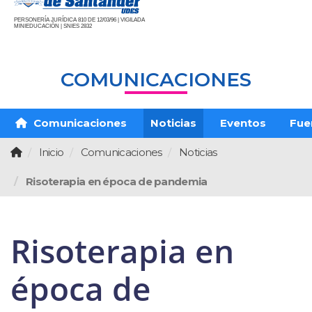
PERSONERÍA JURÍDICA 810 DE 12/03/96 | VIGILADA
MINIEDUCACIÓN | SNIES 2832
COMUNICACIONES
Comunicaciones
Noticias
Eventos
Fue
Inicio
Comunicaciones
Noticias
Risoterapia en época de pandemia
Risoterapia en
época de