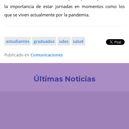
la importancia de estar jornadas en momentos como los
que se viven actualmente por la pandemia.
estudiantes
graduados
udes
salud
Publicado en
Comunicaciones
Últimas Noticias
Investigación
Revistas Cuidarte, Innovaciencia y AiBi fueron
categorizadas en Convocatoria Publindex 2026
Comunicaciones