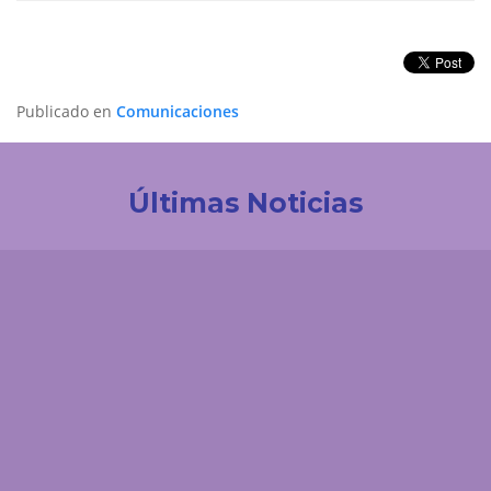
Publicado en
Comunicaciones
Últimas Noticias
Investigación
Revistas Cuidarte, Innovaciencia y AiBi fueron
categorizadas en Convocatoria Publindex 2026
Comunicaciones
¿Se puede predecir la hora exacta de una réplica?
Observatorio Sismológico del Nororiente
Colombiano aclara
Comunicaciones