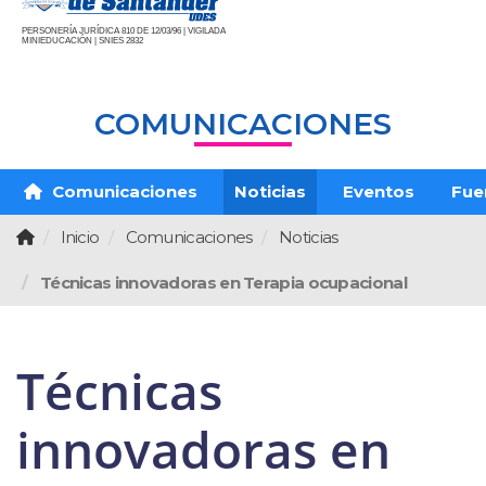
PERSONERÍA JURÍDICA 810 DE 12/03/96 | VIGILADA
MINIEDUCACIÓN | SNIES 2832
COMUNICACIONES
Comunicaciones
Noticias
Eventos
Fue
Inicio
Comunicaciones
Noticias
Técnicas innovadoras en Terapia ocupacional
Técnicas
innovadoras en