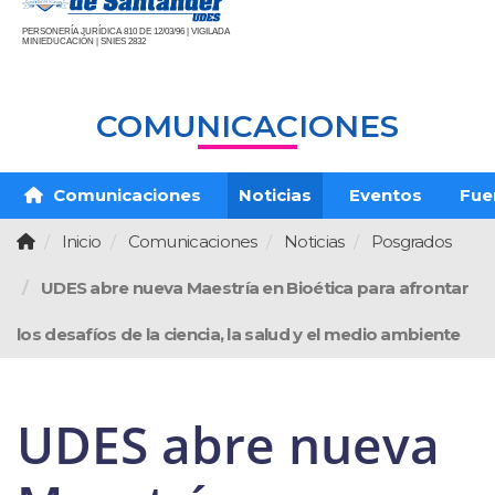
PERSONERÍA JURÍDICA 810 DE 12/03/96 | VIGILADA
MINIEDUCACIÓN | SNIES 2832
COMUNICACIONES
Comunicaciones
Noticias
Eventos
Fue
Inicio
Comunicaciones
Noticias
Posgrados
UDES abre nueva Maestría en Bioética para afrontar
los desafíos de la ciencia, la salud y el medio ambiente
UDES abre nueva