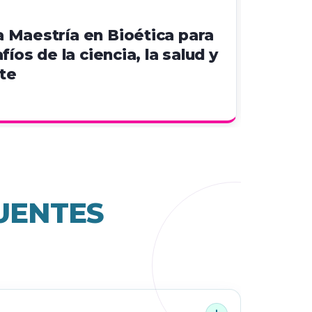
11 May 2
 Maestría en Bioética para
Exper
fíos de la ciencia, la salud y
hantav
te
Colom
preve
UENTES