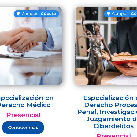
Campus:
Cúcuta
Campus:
Cú
pecialización en
Especialización
erecho Médico
Derecho Proces
Penal, Investigaci
Presencial
Juzgamiento d
Ciberdelitos
Conocer más
Presencial