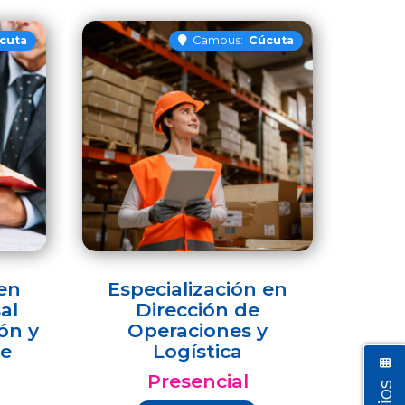
cuta
Campus:
Cúcuta
 en
Especialización en
al
Dirección de
ón y
Operaciones y
e
Logística
Presencial