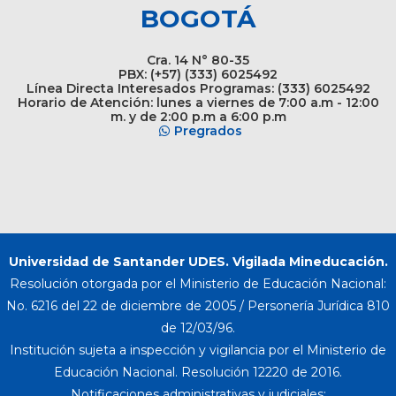
BOGOTÁ
Cra. 14 N° 80-35
PBX: (+57) (333) 6025492
Línea Directa Interesados Programas: (333) 6025492
Horario de Atención: lunes a viernes de 7:00 a.m - 12:00
m. y de 2:00 p.m a 6:00 p.m
Pregrados
Universidad de Santander UDES. Vigilada Mineducación.
Resolución otorgada por el Ministerio de Educación Nacional:
No. 6216 del 22 de diciembre de 2005 / Personería Jurídica 810
de 12/03/96.
Institución sujeta a inspección y vigilancia por el Ministerio de
Educación Nacional. Resolución 12220 de 2016.
Notificaciones administrativas y judiciales: