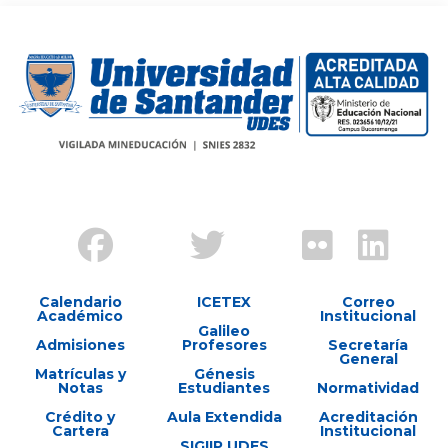
Calendario
ICETEX
Correo
Académico
Institucional
Galileo
Admisiones
Profesores
Secretaría
General
Matrículas y
Génesis
Notas
Estudiantes
Normatividad
Crédito y
Aula Extendida
Acreditación
Cartera
Institucional
SIGIIP UDES