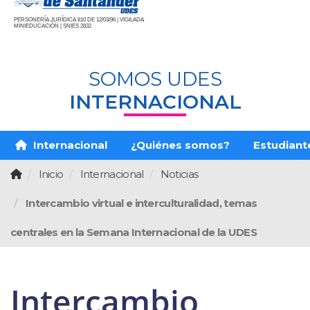
PERSONERÍA JURÍDICA 810 DE 12/03/96 | VIGILADA
MINIEDUCACIÓN | SNIES 2832
SOMOS UDES
INTERNACIONAL
Internacional
¿Quiénes somos?
Estudiante
Inicio
Internacional
Noticias
Intercambio virtual e interculturalidad, temas
centrales en la Semana Internacional de la UDES
Intercambio