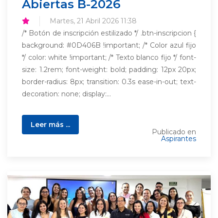
Abiertas B-2026
Martes, 21 Abril 2026 11:38
/* Botón de inscripción estilizado */ .btn-inscripcion {
background: #0D406B !important; /* Color azul fijo
*/ color: white !important; /* Texto blanco fijo */ font-
size: 1.2rem; font-weight: bold; padding: 12px 20px;
border-radius: 8px; transition: 0.3s ease-in-out; text-
decoration: none; display:...
Leer más ...
Publicado en
Aspirantes