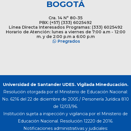
BOGOTÁ
Cra. 14 N° 80-35
PBX: (+57) (333) 6025492
Línea Directa Interesados Programas: (333) 6025492
Horario de Atención: lunes a viernes de 7:00 a.m - 12:00
m. y de 2:00 p.m a 6:00 p.m
Pregrados
Universidad de Santander UDES. Vigilada Mineducación.
Resolución otorgada por el Ministerio de Educación Nacional:
No. 6216 del 22 de diciembre de 2005 / Personería Jurídica 810
de 12/03/96.
Institución sujeta a inspección y vigilancia por el Ministerio de
Educación Nacional. Resolución 12220 de 2016.
Notificaciones administrativas y judiciales: