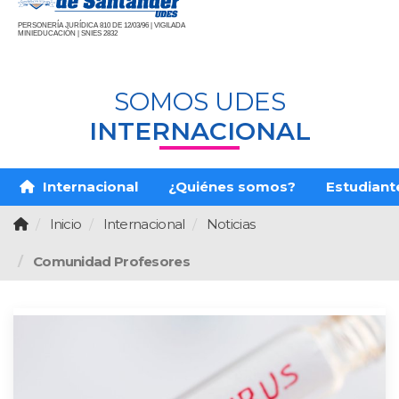
PERSONERÍA JURÍDICA 810 DE 12/03/96 | VIGILADA
MINIEDUCACIÓN | SNIES 2832
SOMOS UDES
INTERNACIONAL
Internacional
¿Quiénes somos?
Estudiante
Inicio
Internacional
Noticias
Comunidad Profesores