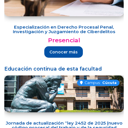
Especialización en Derecho Procesal Penal,
Investigación y Juzgamiento de Ciberdelitos
Presencial
Conocer más
Educación continua de esta facultad
Campus:
Cúcuta
Jornada de actualización “ley 2452 de 2025 (nuevo
código procesal del trabajo y de la seguridad