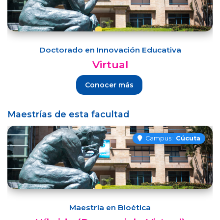
Doctorado en Innovación Educativa
Virtual
Conocer más
Maestrías de esta facultad
Campus:
Cúcuta
Maestría en Bioética