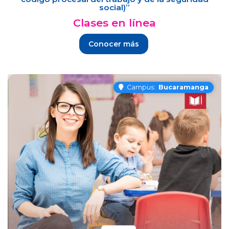
social)”
Clases en línea
Conocer más
Campus:
Bucaramanga