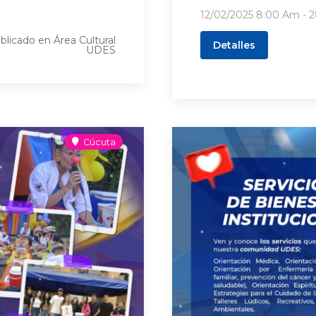
12/02/2025
8:00 Am
- 
blicado en
Área Cultural
Detalles
UDES
Cúcuta