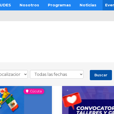
 UDES
Nosotros
Programas
Noticias
Eve
Cúcuta