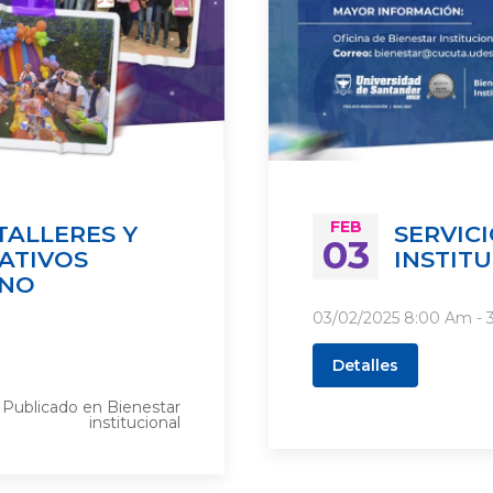
FEB
TALLERES Y
SERVIC
03
ATIVOS
INSTIT
ANO
03/02/2025
8:00 Am
- 
Detalles
Publicado en
Bienestar
institucional