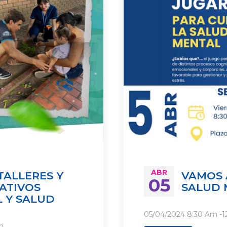
ABR
TALLERES Y
VAMOS 
05
ATIVOS
SALUD 
 Y SALUD
05/04/2024
8:30 Am
-
1
m