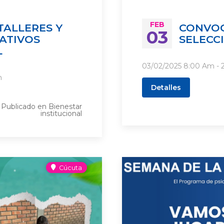
FEB
TALLERES Y
CONVOC
03
ATIVOS
SELECC
L
03/02/2025
8:00 Am
- 
m
Detalles
Publicado en
Bienestar
institucional
Cúcuta