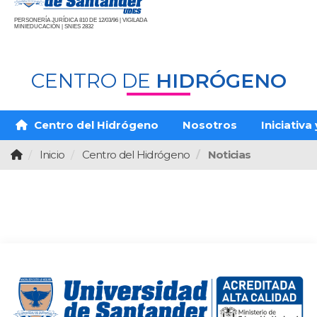
PERSONERÍA JURÍDICA 810 DE 12/03/96 | VIGILADA
MINIEDUCACIÓN | SNIES 2832
CENTRO DE
HIDRÓGENO
Centro del Hidrógeno
Nosotros
Iniciativa
Inicio
Centro del Hidrógeno
Noticias