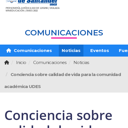
PERSONERÍA JURÍDICA 810 DE 12/03/96 | VIGILADA
MINIEDUCACIÓN | SNIES 2832
COMUNICACIONES
Comunicaciones
Noticias
Eventos
Fue
Inicio
Comunicaciones
Noticias
Conciencia sobre calidad de vida para la comunidad
académica UDES
Conciencia sobre