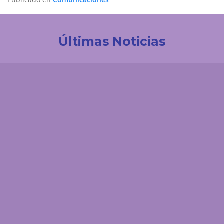
Últimas Noticias
Investigación
Revistas Cuidarte, Innovaciencia y AiBi fueron
categorizadas en Convocatoria Publindex 2026
Comunicaciones
UDES Cúcuta dio la bienvenida a padres de familia
de estudiantes de primer nivel
Comunicaciones
Estudiantes de Medicina UDES fortalecen su
formación investigativa en Congreso
Latinoamericano de Cirugía de Tórax
Comunicaciones
¡Un motivo de orgullo para el programa de Derecho