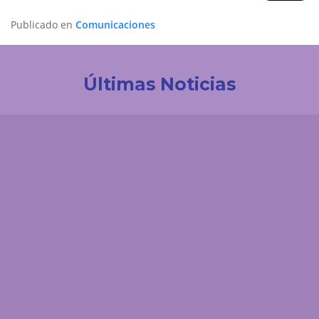
Publicado en
Comunicaciones
Últimas Noticias
Investigación
Revistas Cuidarte, Innovaciencia y AiBi fueron
categorizadas en Convocatoria Publindex 2026
Comunicaciones
UDES Cúcuta dio la bienvenida a padres de familia
de estudiantes de primer nivel
Comunicaciones
Estudiantes de Medicina UDES fortalecen su
formación investigativa en Congreso
Latinoamericano de Cirugía de Tórax