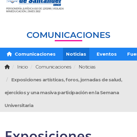
PERSONERÍA JURÍDICA 810 DE 12/03/96 | VIGILADA
MINIEDUCACIÓN | SNIES 2832
COMUNICACIONES
Comunicaciones
Noticias
Eventos
Fue
Inicio
Comunicaciones
Noticias
Exposiciones artísticas, foros, jornadas de salud,
ejercicios y una masiva participación en la Semana
Universitaria
Exposiciones