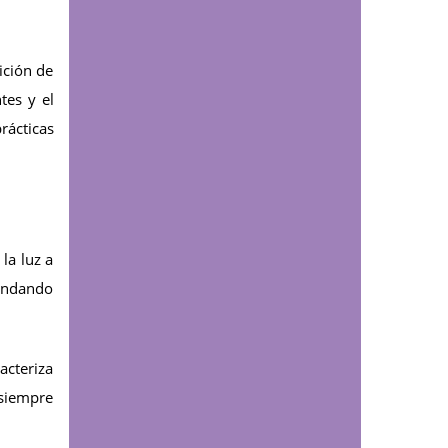
Comunicaciones
Consultorio Jurídico y
Centro de Conciliación
ición de
de la UDES Cúcuta
tes y el
visitaron Villa del
Rosario con Brigada
rácticas
Social y Jurídica
Educación continua
La UDES Cúcuta
certificó competencias
la luz a
de profesionales de la
salud
rindando
acteriza
 siempre