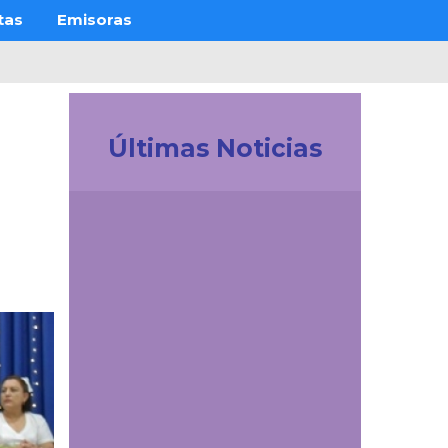
tas
Emisoras
Últimas Noticias
Investigación
Revistas Cuidarte,
Innovaciencia y AiBi
fueron categorizadas
en Convocatoria
Publindex 2026
Comunicaciones
UDES Cúcuta dio la
bienvenida a padres de
familia de estudiantes