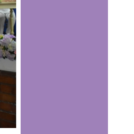
de primer nivel
Comunicaciones
Estudiantes de
Medicina UDES
fortalecen su
formación investigativa
en Congreso
Latinoamericano de
Cirugía de Tórax
Comunicaciones
¡Un motivo de orgullo
para el programa de
Derecho de la UDES
Cúcuta!