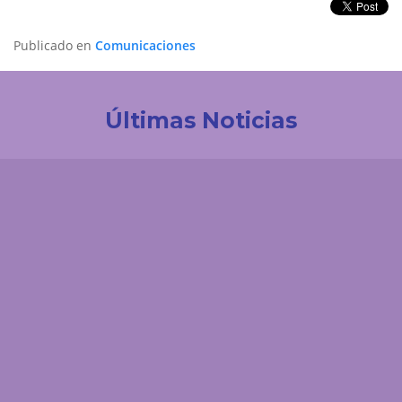
Publicado en
Comunicaciones
Últimas Noticias
Investigación
Revistas Cuidarte, Innovaciencia y AiBi fueron
categorizadas en Convocatoria Publindex 2026
Comunicaciones
UDES Cúcuta dio la bienvenida a padres de familia
de estudiantes de primer nivel
Comunicaciones
Estudiantes de Medicina UDES fortalecen su
formación investigativa en Congreso
Latinoamericano de Cirugía de Tórax