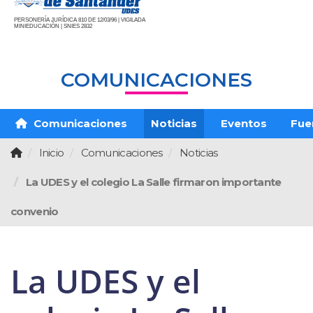
PERSONERÍA JURÍDICA 810 DE 12/03/96 | VIGILADA
MINIEDUCACIÓN | SNIES 2832
COMUNICACIONES
Comunicaciones
Noticias
Eventos
Fue
Inicio
Comunicaciones
Noticias
La UDES y el colegio La Salle firmaron importante
convenio
La UDES y el