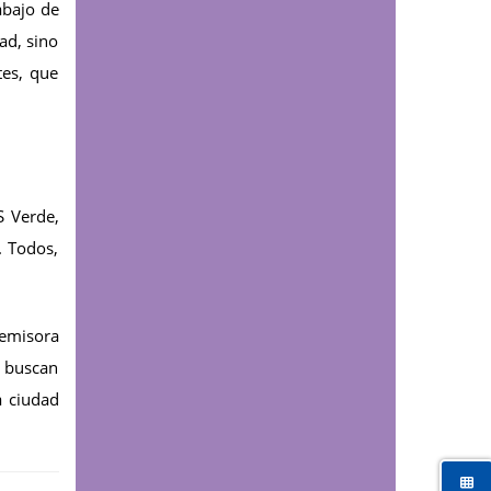
abajo de
Comunicaciones
Consultorio Jurídico y
ad, sino
Centro de Conciliación
tes, que
de la UDES Cúcuta
visitaron Villa del
Rosario con Brigada
Social y Jurídica
Educación continua
S Verde,
La UDES Cúcuta
. Todos,
certificó competencias
de profesionales de la
salud
 emisora
e buscan
a ciudad