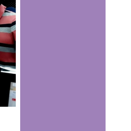
de primer nivel
Comunicaciones
Estudiantes de
Medicina UDES
fortalecen su
formación investigativa
en Congreso
Latinoamericano de
Cirugía de Tórax
Comunicaciones
¡Un motivo de orgullo
para el programa de
Derecho de la UDES
Cúcuta!