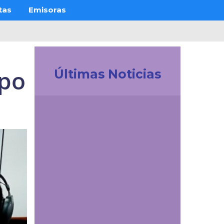
tas
Emisoras
ipo
Últimas Noticias
Investigación
Revistas Cuidarte,
Innovaciencia y AiBi
fueron categorizadas
en Convocatoria
Publindex 2026
Comunicaciones
UDES Cúcuta dio la
bienvenida a padres de
familia de estudiantes