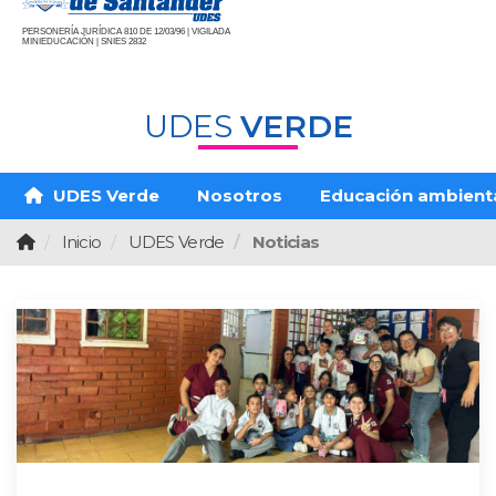
PERSONERÍA JURÍDICA 810 DE 12/03/96 | VIGILADA
MINIEDUCACIÓN | SNIES 2832
UDES
VERDE
UDES Verde
Nosotros
Educación ambient
Inicio
UDES Verde
Noticias